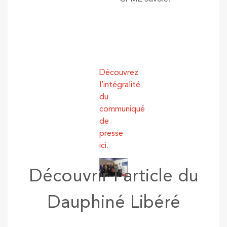
Découvrez
l’intégralité
du
communiqué
de
presse
ici
.
Découvrir l’article du
Dauphiné Libéré