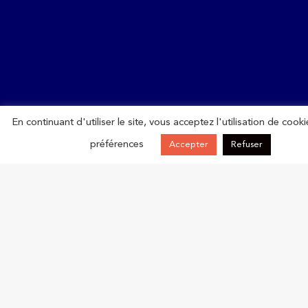
En continuant d'utiliser le site, vous acceptez l'utilisation de cooki
préférences
Accepter
Refuser
Votre CPME 73
Privé : Commission Internationale CPME Savoie
Contact
keyboard_backspace
Rejoignez-nous