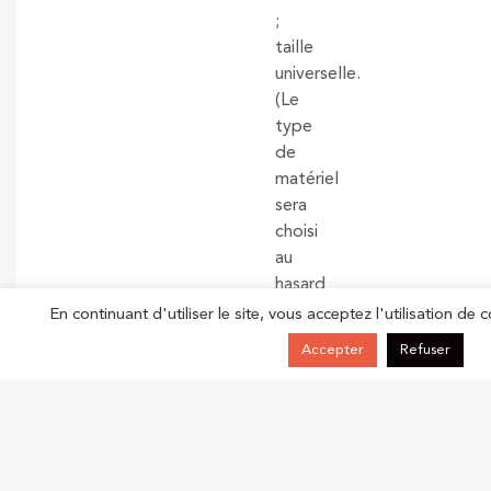
;
taille
universelle.
(Le
type
de
matériel
sera
choisi
au
hasard
en
En continuant d'utiliser le site, vous acceptez l'utilisation de c
fonction
Accepter
Refuser
de
leur
disponibilité.
Cela
concerne