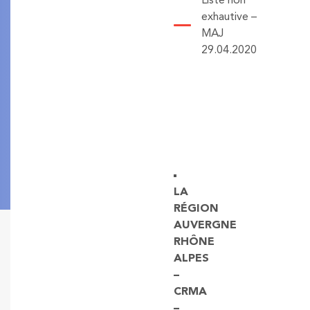
Liste non
exhautive –
MAJ
29.04.2020
LA
RÉGION
AUVERGNE
RHÔNE
ALPES
–
CRMA
–