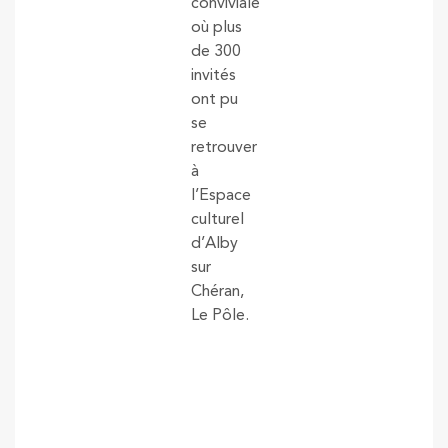
conviviale
où plus
de 300
invités
ont pu
se
retrouver
à
l’Espace
culturel
d’Alby
sur
Chéran,
Le Pôle.