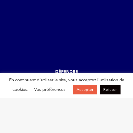
DÉFENDRE
En continuant d'utiliser le site, vous acceptez l'utilisation de
La CPME Savoie vous représente partout où vos intérêts sont en
cookies.
Vos préférences
Accepter
Refuser
jeu !
Les revendications portées par la CPME