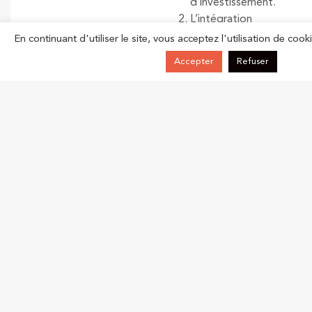
d’investissement.
L’intégration
des
En continuant d'utiliser le site, vous acceptez l'utilisation de cooki
marchés
Accepter
Refuser
financiers
:
réduire
les
barrières
entre
les
États
membres.
Une
supervision
harmonisée
:
garantir
un