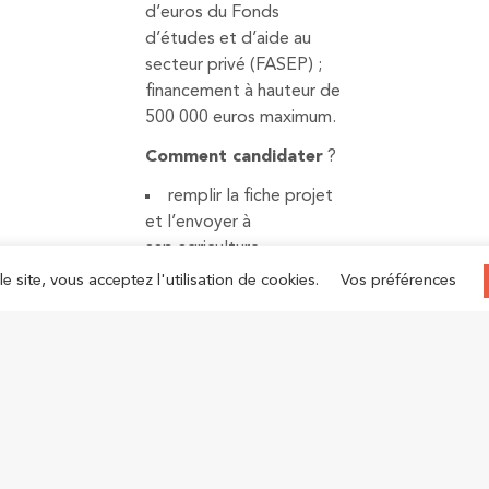
d’euros du Fonds
d’études et d’aide au
secteur privé (FASEP) ;
financement à hauteur de
500 000 euros maximum.
Comment candidater
?
remplir la fiche projet
et l’envoyer à
aap.agriculture-
durable@dgtresor.gouv.fr
le site, vous acceptez l'utilisation de cookies.
Vos préférences
avant la fin du mois
d’octobre
entrer en contact avec
le service économique
responsable de la zone
pour confirmer l’intérêt
local du projet