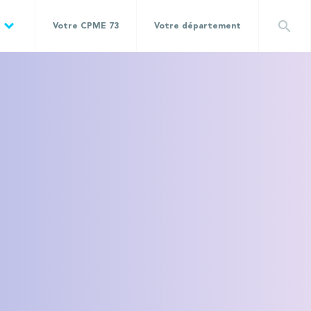
search
Votre CPME 73
Votre département